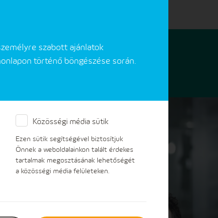
égek
Hibabejelentés
Akadálymentes verzió
személyre szabott ajánlatok
 honlapon történő böngészése során.
Online ügyfélszolgálat
Közösségi média sütik
Ezen sütik segítségével biztosítjuk
Önnek a weboldalainkon talált érdekes
tartalmak megosztásának lehetőségét
a közösségi média felületeken.