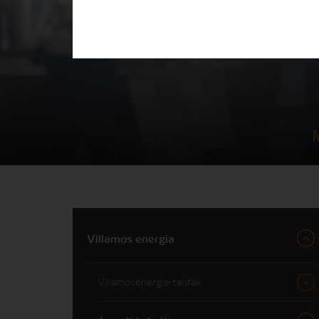
Villamos energia
Villamosenergia-tarifák