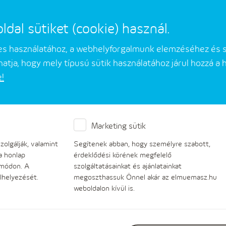
al sütiket (cookie) használ.
Elérhetős
mes használatához, a webhelyforgalmunk elemzéséhez és 
atja, hogy mely típusú sütik használatához járul hozzá a
e!
HMKE
Tudnivalók
Dokumentumtár
Marketing sütik
olgálják, valamint
Segítenek abban, hogy személyre szabott,
a honlap
érdeklődési körének megfelelő
 módon. A
szolgáltatásainkat és ajánlatainkat
lhelyezését.
megoszthassuk Önnel akár az elmuemasz.hu
weboldalon kívül is.