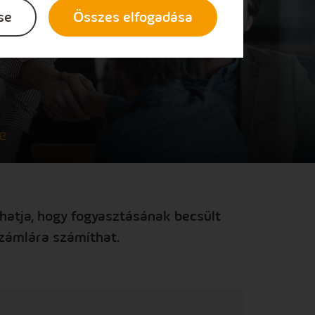
se
Összes elfogadása
e
hatja, hogy fogyasztásának becsült
zámlára számíthat.