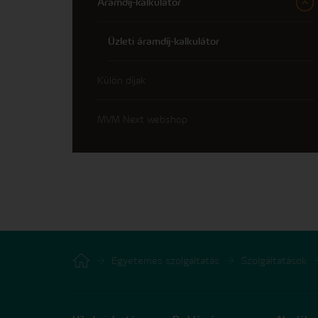
Áramdíj-kalkulátor
Üzleti áramdíj-kalkulátor
Külön díjak
MVM Next webshop
Egyetemes szolgáltatás
Szolgáltatások