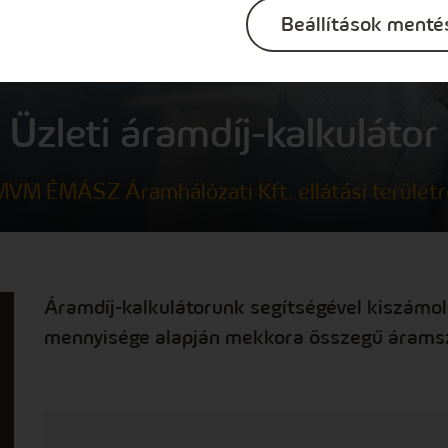
Beállítások menté
Üzleti áramdíj-kalkulátor
MVM ÉMÁSZ Áramhálózati Kft. ellátási területr
Áramdíj-kalkulátorunk segítségével kiszámol
mennyisége alapján mekkora összegű árams