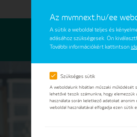
Az mvmnext.hu/ee webold
Egyetemes szolgáltatás
A sütik a weboldal teljes és kényel
adásához szükségesek. Ön kiválaszth
További információkért kattintson
id
Szolgáltatások
Ügyintézés
Szükséges sütik
A weboldalunk hibátlan műszaki működését sz
lehetővé teszik számunkra, hogy elemezzük 
használata során keletkező adatokat anonim
weboldal használatával elfogadja ezen sütik e